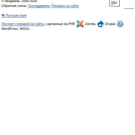
© Академик, 2000-2026
18+
Обратная связь:
Техподдержка
,
Реклама на сайте
👣 Путешествия
Экспорт словарей на сайты
, сделанные на PHP,
Joomla,
Drupal,
WordPress, MODx.