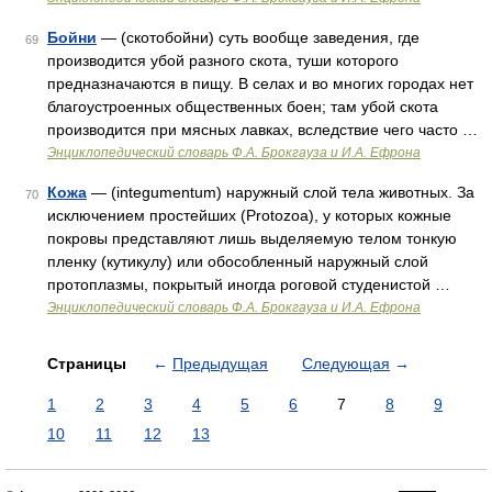
Бойни
— (скотобойни) суть вообще заведения, где
69
производится убой разного скота, туши которого
предназначаются в пищу. В селах и во многих городах нет
благоустроенных общественных боен; там убой скота
производится при мясных лавках, вследствие чего часто …
Энциклопедический словарь Ф.А. Брокгауза и И.А. Ефрона
Кожа
— (integumentum) наружный слой тела животных. За
70
исключением простейших (Protozoa), y которых кожные
покровы представляют лишь выделяемую телом тонкую
пленку (кутикулу) или обособленный наружный слой
протоплазмы, покрытый иногда роговой студенистой …
Энциклопедический словарь Ф.А. Брокгауза и И.А. Ефрона
Страницы
←
Предыдущая
Следующая
→
1
2
3
4
5
6
7
8
9
10
11
12
13