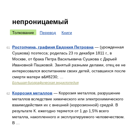
непроницаемый
Толкование
Перевод
Книги
Ростопчина, графиня Евдокия Петровна
— (урожденная
61
Сушкова) поэтесса; родилась 23 го декабря 1811 г., в
Москве, от брака Петра Васильевича Сушкова с Дарьей
Ивановной Пашковой. Занятый разными делами, отец ее не
интересовался воспитанием своих детей, оставшихся после
смерти матери в&#8230; …
Большая биографическая энциклопедия
Коррозия металлов
— Коррозия металлов, разрушение
62
металлов вследствие химического или электрохимического
взаимодействия их с внешней (коррозионной) средой. В
результате К. ежегодно теряется от 1 до 1,5% всего
металла, накопленного и эксплуатируемого человечеством.
В …