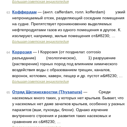
Большая советская энциклопедия
Коффердам
— (англ. cafferdam, голл. kofferdam) узкий
63
непроницаемый отсек, разделяющий соседние помещения
на судне. Препятствует проникновению выделяемых
нефтепродуктами газов из одного помещения в другое. К.
изолируют, например, жилые помещения от&#8230; …
Большая советская энциклопедия
Коррозия
— I Коррозия (от позднелат. corrosio
64
разъедание) (геологическое), 1) разрушение
(растворение) горных пород под влиянием химического
воздействия воды с образованием трещин, каналов,
воронок, котловин, каверн, пещер и др. пустот и&#8230; …
Большая советская энциклопедия
Отряд Щетинохвостки (Thysanura)
— Среди
65
насекомых много таких, у которых нет крыльев. Бывает, что
у насекомых нет даже зачатков крыльев, особенно у разных
паразитов (вши, пухоеды, блохи). Однако изучение
внутреннего строения и развития таких насекомых и
сравнение их с&#8230; …