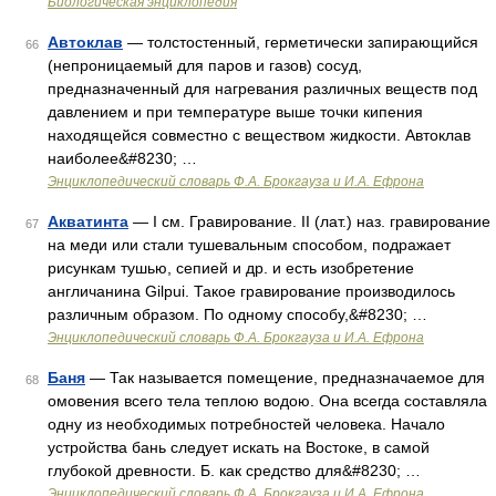
Биологическая энциклопедия
Автоклав
— толстостенный, герметически запирающийся
66
(непроницаемый для паров и газов) сосуд,
предназначенный для нагревания различных веществ под
давлением и при температуре выше точки кипения
находящейся совместно с веществом жидкости. Автоклав
наиболее&#8230; …
Энциклопедический словарь Ф.А. Брокгауза и И.А. Ефрона
Акватинта
— I см. Гравирование. II (лат.) наз. гравирование
67
на меди или стали тушевальным способом, подражает
рисункам тушью, сепией и др. и есть изобретение
англичанина Gilpui. Такое гравирование производилось
различным образом. По одному способу,&#8230; …
Энциклопедический словарь Ф.А. Брокгауза и И.А. Ефрона
Баня
— Так называется помещение, предназначаемое для
68
омовения всего тела теплою водою. Она всегда составляла
одну из необходимых потребностей человека. Начало
устройства бань следует искать на Востоке, в самой
глубокой древности. Б. как средство для&#8230; …
Энциклопедический словарь Ф.А. Брокгауза и И.А. Ефрона